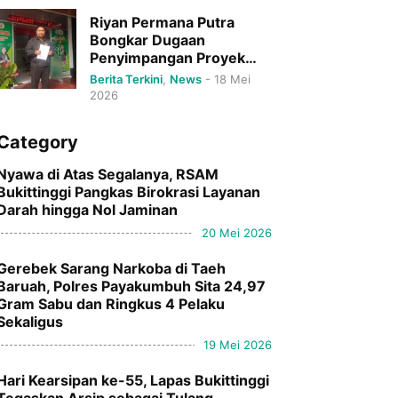
Riyan Permana Putra
Bongkar Dugaan
Penyimpangan Proyek
DPRD Bukittinggi Senilai
Berita Terkini
,
News
-
18 Mei
Rp79 Miliar.
2026
Category
Nyawa di Atas Segalanya, RSAM
Bukittinggi Pangkas Birokrasi Layanan
Darah hingga Nol Jaminan
20 Mei 2026
Gerebek Sarang Narkoba di Taeh
Baruah, Polres Payakumbuh Sita 24,97
Gram Sabu dan Ringkus 4 Pelaku
Sekaligus
19 Mei 2026
Hari Kearsipan ke-55, Lapas Bukittinggi