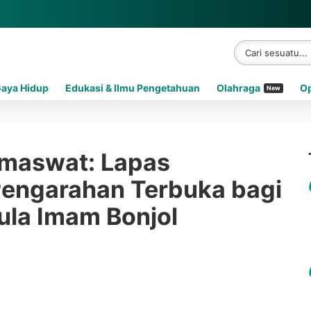
Gaya Hidup
Edukasi & Ilmu Pengetahuan
Olahraga
Op
New
imaswat: Lapas
 Pengarahan Terbuka bagi
ula Imam Bonjol