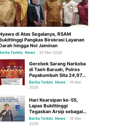
Nyawa di Atas Segalanya, RSAM
Bukittinggi Pangkas Birokrasi Layanan
Darah hingga Nol Jaminan
Berita Terkini
,
News
-
20 Mei 2026
Gerebek Sarang Narkoba
di Taeh Baruah, Polres
Payakumbuh Sita 24,97
Gram Sabu dan Ringkus 4
Berita Terkini
,
News
-
19 Mei
Pelaku Sekaligus
2026
Hari Kearsipan ke-55,
Lapas Bukittinggi
Tegaskan Arsip sebagai
Tulang Punggung
Berita Terkini
,
News
-
18 Mei
Pelayanan Publik Menuju
2026
Indonesia Emas 2045