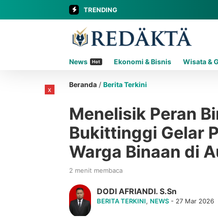
TRENDING
News
Ekonomi & Bisnis
Wisata & 
Hot
Beranda
/
Berita Terkini
x
Menelisik Peran B
Bukittinggi Gelar
Warga Binaan di A
2 menit membaca
DODI AFRIANDI. S.Sn
BERITA TERKINI
,
NEWS
- 27 Mar 2026