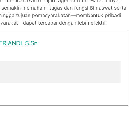
ini direncanakan menjadi agenda rutin. Harapannya,
gi semakin memahami tugas dan fungsi Bimaswat serta
sehingga tujuan pemasyarakatan—membentuk pribadi
yarakat—dapat tercapai dengan lebih efektif.
FRIANDI. S.Sn