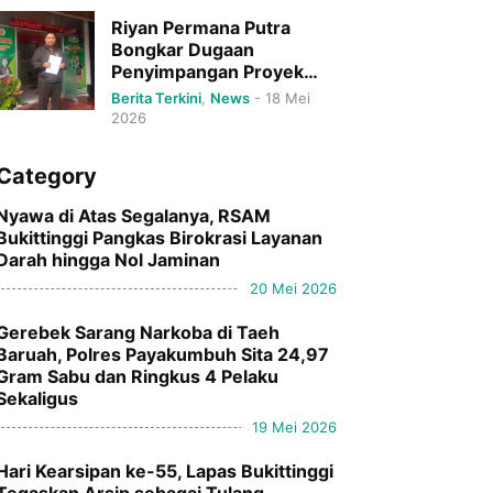
Riyan Permana Putra
Bongkar Dugaan
Penyimpangan Proyek
DPRD Bukittinggi Senilai
Berita Terkini
,
News
-
18 Mei
Rp79 Miliar.
2026
Category
Nyawa di Atas Segalanya, RSAM
Bukittinggi Pangkas Birokrasi Layanan
Darah hingga Nol Jaminan
20 Mei 2026
Gerebek Sarang Narkoba di Taeh
Baruah, Polres Payakumbuh Sita 24,97
Gram Sabu dan Ringkus 4 Pelaku
Sekaligus
19 Mei 2026
Hari Kearsipan ke-55, Lapas Bukittinggi