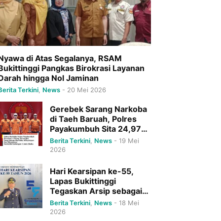
Nyawa di Atas Segalanya, RSAM
Bukittinggi Pangkas Birokrasi Layanan
Darah hingga Nol Jaminan
Berita Terkini
,
News
-
20 Mei 2026
Gerebek Sarang Narkoba
di Taeh Baruah, Polres
Payakumbuh Sita 24,97
Gram Sabu dan Ringkus 4
Berita Terkini
,
News
-
19 Mei
Pelaku Sekaligus
2026
Hari Kearsipan ke-55,
Lapas Bukittinggi
Tegaskan Arsip sebagai
Tulang Punggung
Berita Terkini
,
News
-
18 Mei
Pelayanan Publik Menuju
2026
Indonesia Emas 2045