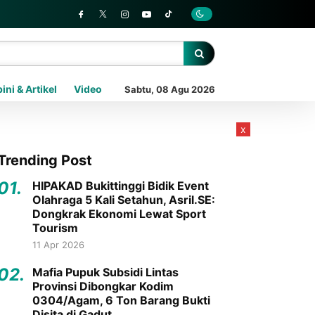
ini & Artikel
Video
Sabtu, 08 Agu 2026
x
Trending Post
01.
HIPAKAD Bukittinggi Bidik Event
Olahraga 5 Kali Setahun, Asril.SE:
Dongkrak Ekonomi Lewat Sport
Tourism
11 Apr 2026
02.
Mafia Pupuk Subsidi Lintas
Provinsi Dibongkar Kodim
0304/Agam, 6 Ton Barang Bukti
Disita di Gadut