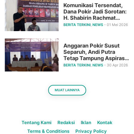
Komunikasi Tersendat,
Dana Pokir Jadi Sorotan:
H. Shabirin Rachmat
Desak Pembenahan Tata
BERITA TERKINI
,
NEWS
- 01 Mei 2026
Kelola Aspirasi di MKS
Anggaran Pokir Susut
Separuh, Andi Putra
Tetap Tampung Aspirasi
Warga Campago Ipuh
BERITA TERKINI
,
NEWS
- 30 Apr 2026
Lewat Reses DPRD
MUAT LAINNYA
Tentang Kami
Redaksi
Iklan
Kontak
Terms & Conditions
Privacy Policy