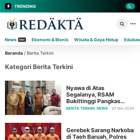
TRENDING
News
Ekonomi & Bisnis
Wisata & Gaya Hidup
Edukas
Hot
Beranda
/
Berita Terkini
Kategori Berita Terkini
Nyawa di Atas
Segalanya, RSAM
Bukittinggi Pangkas
Birokrasi Layanan Darah
BERITA TERKINI
,
NEWS
- 20 Mei 2026
hingga Nol Jaminan
Gerebek Sarang Narkoba
di Taeh Baruah, Polres