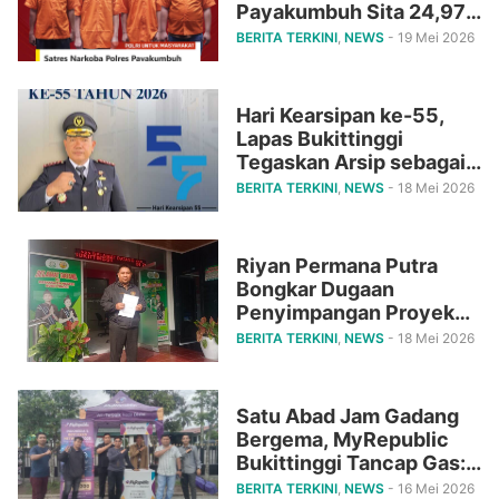
Payakumbuh Sita 24,97
Gram Sabu dan Ringkus
BERITA TERKINI
,
NEWS
- 19 Mei 2026
4 Pelaku Sekaligus
Hari Kearsipan ke-55,
Lapas Bukittinggi
Tegaskan Arsip sebagai
Tulang Punggung
BERITA TERKINI
,
NEWS
- 18 Mei 2026
Pelayanan Publik Menuju
Indonesia Emas 2045
Riyan Permana Putra
Bongkar Dugaan
Penyimpangan Proyek
DPRD Bukittinggi Senilai
BERITA TERKINI
,
NEWS
- 18 Mei 2026
Rp79 Miliar.
Satu Abad Jam Gadang
Bergema, MyRepublic
Bukittinggi Tancap Gas:
Internet 200 Mbps
BERITA TERKINI
,
NEWS
- 16 Mei 2026