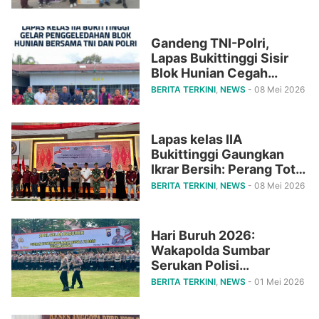
Rp233 Ribu dan FWA
Tanpa Kabel Segera
Hadir
Gandeng TNI-Polri,
Lapas Bukittinggi Sisir
Blok Hunian Cegah
Narkoba dan HP Ilegal
BERITA TERKINI
,
NEWS
- 08 Mei 2026
Lapas kelas IIA
Bukittinggi Gaungkan
Ikrar Bersih: Perang Total
Lawan HP Ilegal,
BERITA TERKINI
,
NEWS
- 08 Mei 2026
Narkoba, Pungli, dan
Penipuan
Hari Buruh 2026:
Wakapolda Sumbar
Serukan Polisi
Kedepankan Hati Nurani,
BERITA TERKINI
,
NEWS
- 01 Mei 2026
Bukan Sekadar Tameng
di Lapangan