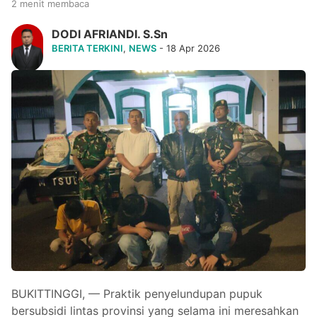
2 menit membaca
DODI AFRIANDI. S.Sn
BERITA TERKINI
,
NEWS
- 18 Apr 2026
BUKITTINGGI, — Praktik penyelundupan pupuk
bersubsidi lintas provinsi yang selama ini meresahkan