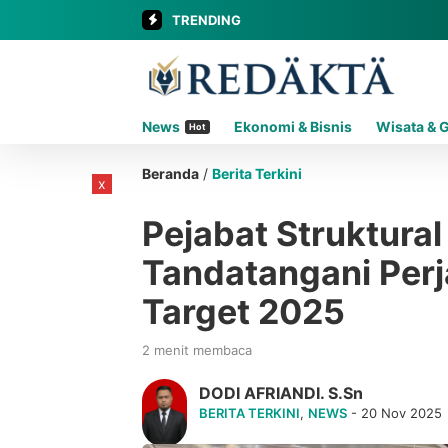
TRENDING
News
Ekonomi & Bisnis
Wisata & 
Hot
Beranda
/
Berita Terkini
x
Pejabat Struktural
Tandatangani Perj
Target 2025
2 menit membaca
DODI AFRIANDI. S.Sn
BERITA TERKINI
,
NEWS
- 20 Nov 2025