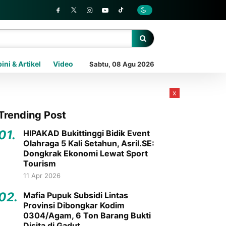
ini & Artikel
Video
Sabtu, 08 Agu 2026
x
Trending Post
01.
HIPAKAD Bukittinggi Bidik Event
Olahraga 5 Kali Setahun, Asril.SE:
Dongkrak Ekonomi Lewat Sport
Tourism
11 Apr 2026
02.
Mafia Pupuk Subsidi Lintas
Provinsi Dibongkar Kodim
0304/Agam, 6 Ton Barang Bukti
Disita di Gadut