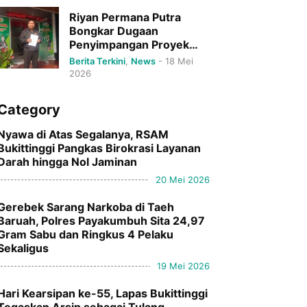
Riyan Permana Putra
Bongkar Dugaan
Penyimpangan Proyek
DPRD Bukittinggi Senilai
Berita Terkini
,
News
-
18 Mei
Rp79 Miliar.
2026
Category
Nyawa di Atas Segalanya, RSAM
Bukittinggi Pangkas Birokrasi Layanan
Darah hingga Nol Jaminan
20 Mei 2026
Gerebek Sarang Narkoba di Taeh
Baruah, Polres Payakumbuh Sita 24,97
Gram Sabu dan Ringkus 4 Pelaku
Sekaligus
19 Mei 2026
Hari Kearsipan ke-55, Lapas Bukittinggi