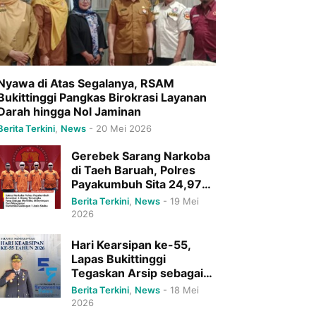
Nyawa di Atas Segalanya, RSAM
Bukittinggi Pangkas Birokrasi Layanan
Darah hingga Nol Jaminan
Berita Terkini
,
News
-
20 Mei 2026
Gerebek Sarang Narkoba
di Taeh Baruah, Polres
Payakumbuh Sita 24,97
Gram Sabu dan Ringkus 4
Berita Terkini
,
News
-
19 Mei
Pelaku Sekaligus
2026
Hari Kearsipan ke-55,
Lapas Bukittinggi
Tegaskan Arsip sebagai
Tulang Punggung
Berita Terkini
,
News
-
18 Mei
Pelayanan Publik Menuju
2026
Indonesia Emas 2045