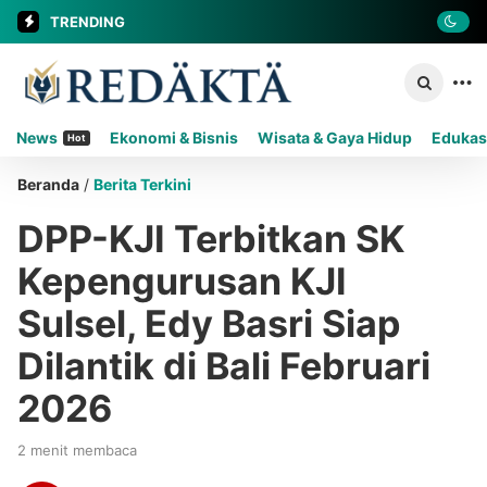
TRENDING
News
Ekonomi & Bisnis
Wisata & Gaya Hidup
Edukas
Hot
Beranda
/
Berita Terkini
DPP-KJI Terbitkan SK
Kepengurusan KJI
Sulsel, Edy Basri Siap
Dilantik di Bali Februari
2026
2 menit membaca