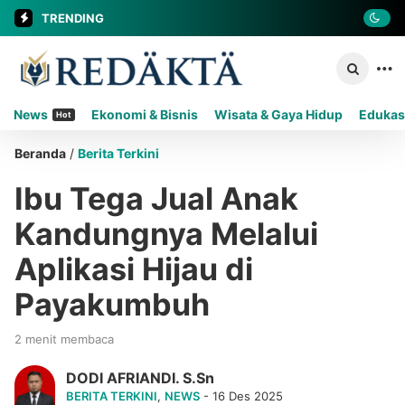
TRENDING
News
Ekonomi & Bisnis
Wisata & Gaya Hidup
Edukas
Hot
Beranda
/
Berita Terkini
Ibu Tega Jual Anak
Kandungnya Melalui
Aplikasi Hijau di
Payakumbuh
2 menit membaca
DODI AFRIANDI. S.Sn
BERITA TERKINI
,
NEWS
- 16 Des 2025