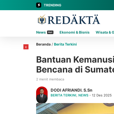
TRENDING
News
Ekonomi & Bisnis
Wisata & 
Hot
Beranda
/
Berita Terkini
x
Bantuan Kemanusi
Bencana di Sumate
2 menit membaca
DODI AFRIANDI. S.Sn
BERITA TERKINI
,
NEWS
- 12 Des 2025