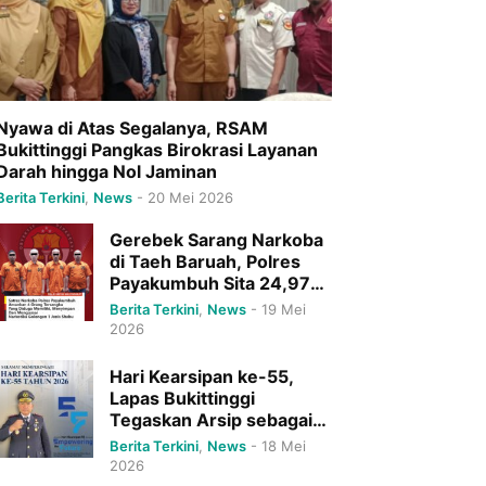
Nyawa di Atas Segalanya, RSAM
Bukittinggi Pangkas Birokrasi Layanan
Darah hingga Nol Jaminan
Berita Terkini
,
News
-
20 Mei 2026
Gerebek Sarang Narkoba
di Taeh Baruah, Polres
Payakumbuh Sita 24,97
Gram Sabu dan Ringkus 4
Berita Terkini
,
News
-
19 Mei
Pelaku Sekaligus
2026
Hari Kearsipan ke-55,
Lapas Bukittinggi
Tegaskan Arsip sebagai
Tulang Punggung
Berita Terkini
,
News
-
18 Mei
Pelayanan Publik Menuju
2026
Indonesia Emas 2045