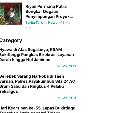
Riyan Permana Putra
Bongkar Dugaan
Penyimpangan Proyek
DPRD Bukittinggi Senilai
Berita Terkini
,
News
-
18 Mei
Rp79 Miliar.
2026
Category
Nyawa di Atas Segalanya, RSAM
Bukittinggi Pangkas Birokrasi Layanan
Darah hingga Nol Jaminan
20 Mei 2026
Gerebek Sarang Narkoba di Taeh
Baruah, Polres Payakumbuh Sita 24,97
Gram Sabu dan Ringkus 4 Pelaku
Sekaligus
19 Mei 2026
Hari Kearsipan ke-55, Lapas Bukittinggi