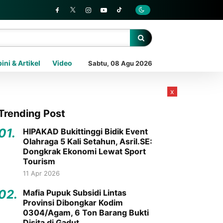
ini & Artikel
Video
Sabtu, 08 Agu 2026
x
Trending Post
01.
HIPAKAD Bukittinggi Bidik Event
Olahraga 5 Kali Setahun, Asril.SE:
Dongkrak Ekonomi Lewat Sport
Tourism
11 Apr 2026
02.
Mafia Pupuk Subsidi Lintas
Provinsi Dibongkar Kodim
0304/Agam, 6 Ton Barang Bukti
Disita di Gadut