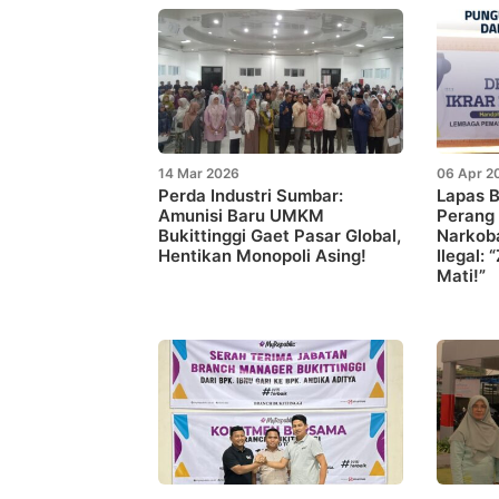
14 Mar 2026
06 Apr 2
Perda Industri Sumbar:
Lapas B
Amunisi Baru UMKM
Perang 
Bukittinggi Gaet Pasar Global,
Narkoba
Hentikan Monopoli Asing!
Ilegal:
Mati!”