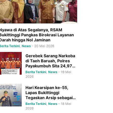
Nyawa di Atas Segalanya, RSAM
Bukittinggi Pangkas Birokrasi Layanan
Darah hingga Nol Jaminan
Berita Terkini
,
News
-
20 Mei 2026
Gerebek Sarang Narkoba
di Taeh Baruah, Polres
Payakumbuh Sita 24,97
Gram Sabu dan Ringkus 4
Berita Terkini
,
News
-
19 Mei
Pelaku Sekaligus
2026
Hari Kearsipan ke-55,
Lapas Bukittinggi
Tegaskan Arsip sebagai
Tulang Punggung
Berita Terkini
,
News
-
18 Mei
Pelayanan Publik Menuju
2026
Indonesia Emas 2045