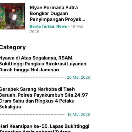
Riyan Permana Putra
Bongkar Dugaan
Penyimpangan Proyek
DPRD Bukittinggi Senilai
Berita Terkini
,
News
-
18 Mei
Rp79 Miliar.
2026
Category
Nyawa di Atas Segalanya, RSAM
Bukittinggi Pangkas Birokrasi Layanan
Darah hingga Nol Jaminan
20 Mei 2026
Gerebek Sarang Narkoba di Taeh
Baruah, Polres Payakumbuh Sita 24,97
Gram Sabu dan Ringkus 4 Pelaku
Sekaligus
19 Mei 2026
Hari Kearsipan ke-55, Lapas Bukittinggi