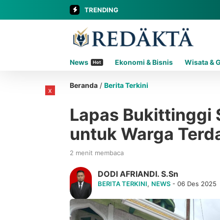
TRENDING
News
Ekonomi & Bisnis
Wisata & 
Hot
Beranda
/
Berita Terkini
x
Lapas Bukittinggi
untuk Warga Terd
2 menit membaca
DODI AFRIANDI. S.Sn
BERITA TERKINI
,
NEWS
- 06 Des 2025