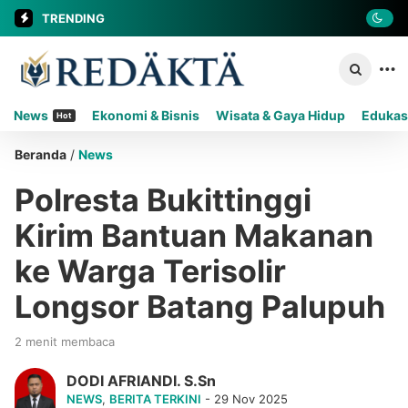
TRENDING
News
Ekonomi & Bisnis
Wisata & Gaya Hidup
Edukas
Hot
Beranda
/
News
Polresta Bukittinggi
Kirim Bantuan Makanan
ke Warga Terisolir
Longsor Batang Palupuh
2 menit membaca
DODI AFRIANDI. S.Sn
NEWS
,
BERITA TERKINI
- 29 Nov 2025