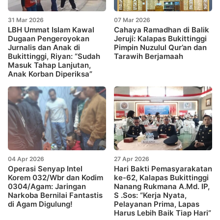
31 Mar 2026
07 Mar 2026
LBH Ummat Islam Kawal
Cahaya Ramadhan di Balik
Dugaan Pengeroyokan
Jeruji: Kalapas Bukittinggi
Jurnalis dan Anak di
Pimpin Nuzulul Qur’an dan
Bukittinggi, Riyan: “Sudah
Tarawih Berjamaah
Masuk Tahap Lanjutan,
Anak Korban Diperiksa”
04 Apr 2026
27 Apr 2026
Operasi Senyap Intel
Hari Bakti Pemasyarakatan
Korem 032/Wbr dan Kodim
ke-62, Kalapas Bukittinggi
0304/Agam: Jaringan
Nanang Rukmana A.Md. IP,
Narkoba Bernilai Fantastis
S .Sos: “Kerja Nyata,
di Agam Digulung!
Pelayanan Prima, Lapas
Harus Lebih Baik Tiap Hari”