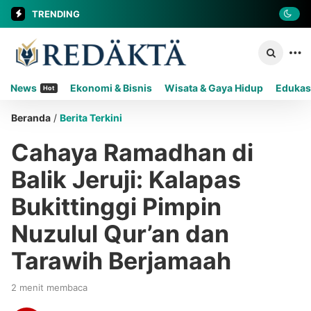
TRENDING
News
Ekonomi & Bisnis
Wisata & Gaya Hidup
Edukas
Hot
Beranda
/
Berita Terkini
Cahaya Ramadhan di
Balik Jeruji: Kalapas
Bukittinggi Pimpin
Nuzulul Qur’an dan
Tarawih Berjamaah
2 menit membaca