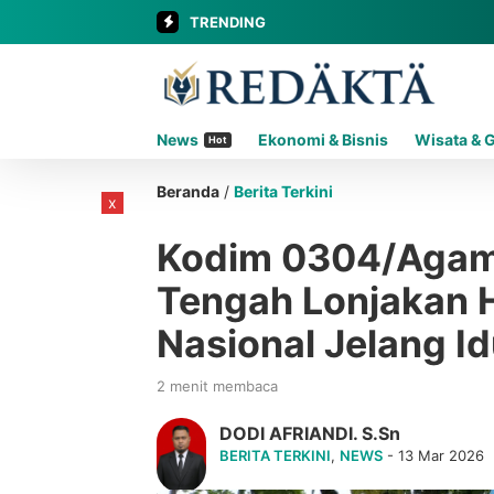
TRENDING
News
Ekonomi & Bisnis
Wisata & 
Hot
Beranda
/
Berita Terkini
x
Kodim 0304/Agam 
Tengah Lonjakan 
Nasional Jelang Idu
2 menit membaca
DODI AFRIANDI. S.Sn
BERITA TERKINI
,
NEWS
- 13 Mar 2026