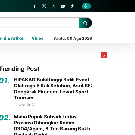
ini & Artikel
Video
Sabtu, 08 Agu 2026
x
Trending Post
01.
HIPAKAD Bukittinggi Bidik Event
Olahraga 5 Kali Setahun, Asril.SE:
Dongkrak Ekonomi Lewat Sport
Tourism
11 Apr 2026
02.
Mafia Pupuk Subsidi Lintas
Provinsi Dibongkar Kodim
0304/Agam, 6 Ton Barang Bukti
Disita di Gadut