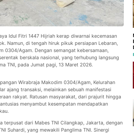
ya Idul Fitri 1447 Hijriah kerap diwarnai kecemasan
. Namun, di tengah hiruk pikuk persiapan Lebaran,
odim 0304/Agam. Dengan semangat kebersamaan,
erentak berskala nasional, yang terhubung langsung
ma TNI, pada Jumat pagi, 13 Maret 2026.
Lapangan Wirabraja Makodim 0304/Agam, Kelurahan
dar ajang transaksi, melainkan sebuah manifestasi
raan rakyat. Ratusan masyarakat, dari prajurit hingga
gi, antusias menyambut kesempatan mendapatkan
kau.
ra terpusat dari Mabes TNI Cilangkap, Jakarta, dengan
TNI Suhardi, yang mewakili Panglima TNI. Sinergi