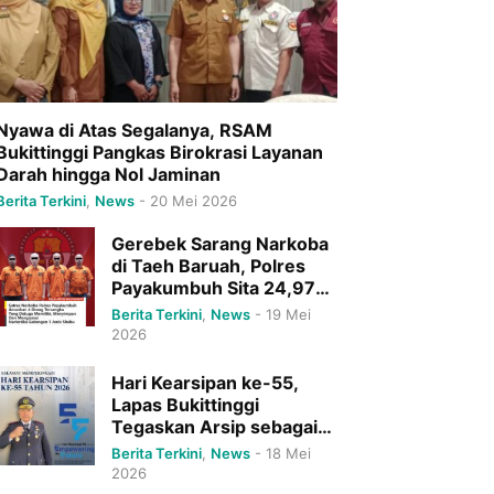
Nyawa di Atas Segalanya, RSAM
Bukittinggi Pangkas Birokrasi Layanan
Darah hingga Nol Jaminan
Berita Terkini
,
News
-
20 Mei 2026
Gerebek Sarang Narkoba
di Taeh Baruah, Polres
Payakumbuh Sita 24,97
Gram Sabu dan Ringkus 4
Berita Terkini
,
News
-
19 Mei
Pelaku Sekaligus
2026
Hari Kearsipan ke-55,
Lapas Bukittinggi
Tegaskan Arsip sebagai
Tulang Punggung
Berita Terkini
,
News
-
18 Mei
Pelayanan Publik Menuju
2026
Indonesia Emas 2045