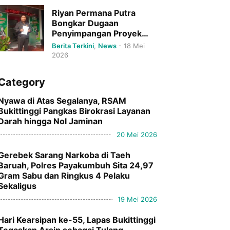
Riyan Permana Putra
Bongkar Dugaan
Penyimpangan Proyek
DPRD Bukittinggi Senilai
Berita Terkini
,
News
-
18 Mei
Rp79 Miliar.
2026
Category
Nyawa di Atas Segalanya, RSAM
Bukittinggi Pangkas Birokrasi Layanan
Darah hingga Nol Jaminan
20 Mei 2026
Gerebek Sarang Narkoba di Taeh
Baruah, Polres Payakumbuh Sita 24,97
Gram Sabu dan Ringkus 4 Pelaku
Sekaligus
19 Mei 2026
Hari Kearsipan ke-55, Lapas Bukittinggi